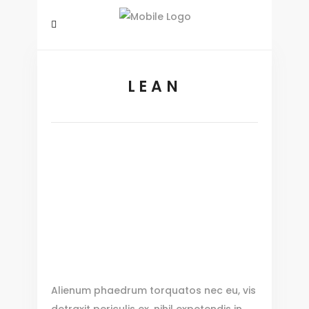
LEAN
Alienum phaedrum torquatos nec eu, vis
detraxit periculis ex, nihil expetendis in